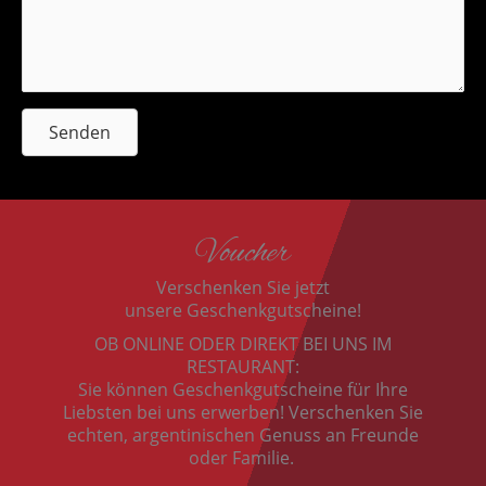
Senden
Voucher
Verschenken Sie jetzt
unsere Geschenkgutscheine!
OB ONLINE ODER DIREKT BEI UNS IM
RESTAURANT:
Sie können Geschenkgutscheine für Ihre
Liebsten bei uns erwerben! Verschenken Sie
echten, argentinischen Genuss an Freunde
oder Familie.