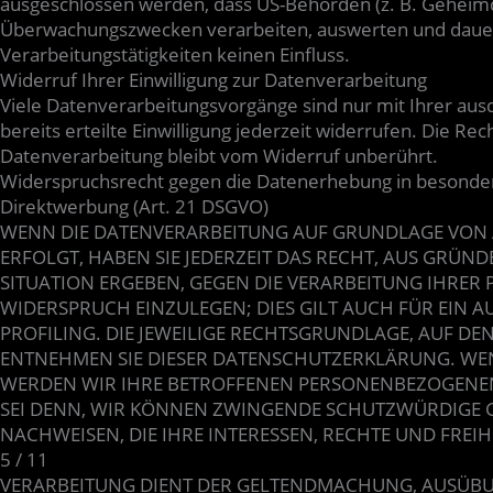
ausgeschlossen werden, dass US-Behörden (z. B. Geheimdi
Überwachungszwecken verarbeiten, auswerten und dauerh
Verarbeitungstätigkeiten keinen Einfluss.
Widerruf Ihrer Einwilligung zur Datenverarbeitung
Viele Datenverarbeitungsvorgänge sind nur mit Ihrer ausd
bereits erteilte Einwilligung jederzeit widerrufen. Die R
Datenverarbeitung bleibt vom Widerruf unberührt.
Widerspruchsrecht gegen die Datenerhebung in besonder
Direktwerbung (Art. 21 DSGVO)
WENN DIE DATENVERARBEITUNG AUF GRUNDLAGE VON ART
ERFOLGT, HABEN SIE JEDERZEIT DAS RECHT, AUS GRÜND
SITUATION ERGEBEN, GEGEN DIE VERARBEITUNG IHRE
WIDERSPRUCH EINZULEGEN; DIES GILT AUCH FÜR EIN A
PROFILING. DIE JEWEILIGE RECHTSGRUNDLAGE, AUF DE
ENTNEHMEN SIE DIESER DATENSCHUTZERKLÄRUNG. WEN
WERDEN WIR IHRE BETROFFENEN PERSONENBEZOGENEN
SEI DENN, WIR KÖNNEN ZWINGENDE SCHUTZWÜRDIGE 
NACHWEISEN, DIE IHRE INTERESSEN, RECHTE UND FREI
5 / 11
VERARBEITUNG DIENT DER GELTENDMACHUNG, AUSÜB